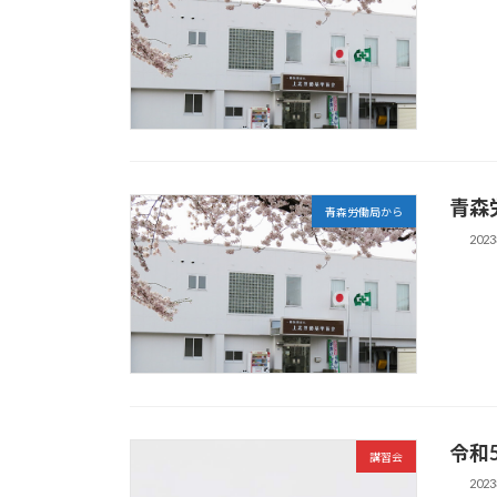
青森
青森労働局から
202
令和
講習会
202