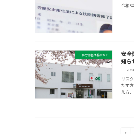
令和5
安全
上北労働基準協会から
知ら
202
リスク
たす方
え方、
投
«