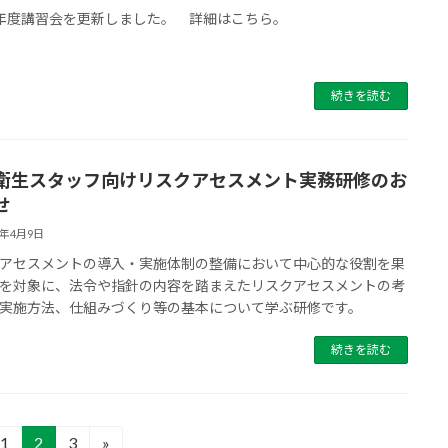
年度講習会を更新しました。 詳細はこちら。
続きを読む
衛生スタッフ向けリスクアセスメント実務研修のお
せ
3年4月9日
アセスメントの導入・実施体制の整備において中心的な役割を果
を対象に、法令や指針の内容を踏まえたリスクアセスメントの考
実施方法、仕組みづくり等の基本について学ぶ研修です。
続きを読む
1
2
3
»
固
固
固