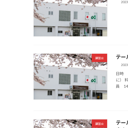
202
テー
講習会
202
日時 
に） 
員 1
テー
講習会