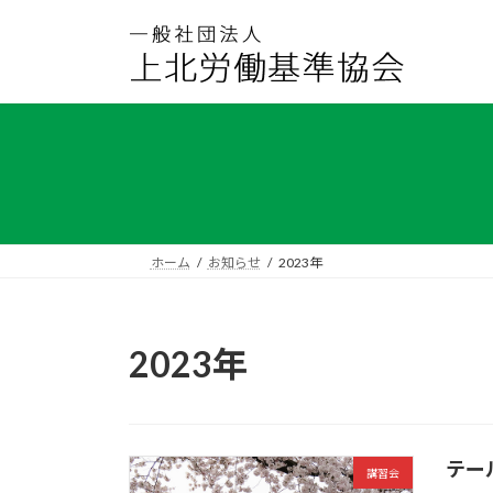
コ
ナ
ン
ビ
テ
ゲ
ン
ー
ツ
シ
へ
ョ
ス
ン
キ
に
ッ
移
プ
動
ホーム
お知らせ
2023年
2023年
テー
講習会