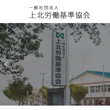
コ
ナ
ン
ビ
テ
ゲ
ン
ー
ツ
シ
へ
ョ
ス
ン
キ
に
ッ
移
プ
動