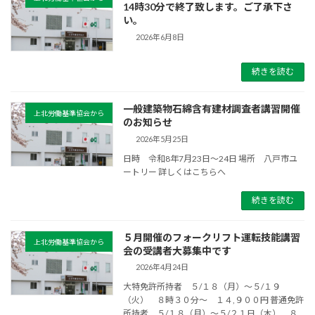
14時30分で終了致します。ご了承下さ
い。
2026年6月8日
続きを読む
一般建築物石綿含有建材調査者講習開催
上北労働基準協会から
のお知らせ
2026年5月25日
日時 令和8年7月23日〜24日 場所 八戸市ユ
ートリー 詳しくはこちらへ
続きを読む
５月開催のフォークリフト運転技能講習
上北労働基準協会から
会の受講者大募集中です
2026年4月24日
大特免許所持者 ５/１８（月）〜５/１９
（火） ８時３０分〜 １４,９００円 普通免許
所持者 ５/１８（月）〜５/２１日（木） ８