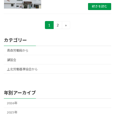
続きを読む
投
1
2
»
固
固
定
定
稿
ペ
ペ
カテゴリー
ー
ー
ナ
ジ
ジ
ビ
青森労働局から
ゲ
講習会
ー
上北労働基準協会から
シ
ョ
年別アーカイブ
ン
2026年
2025年