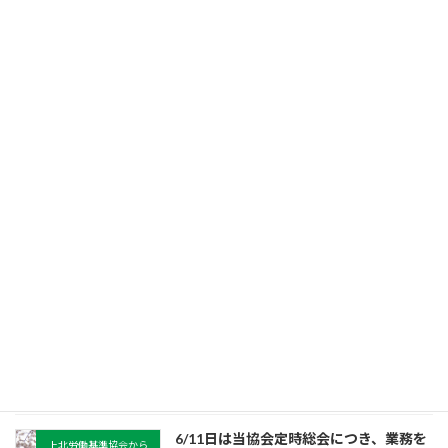
7/2（木）は当協会、上十三地区産業安
上北労働基準協会から
全衛生大会のため、業務を12時で終了致
します。ご了承下さい。
2026年7月1日
続きを読む
情報公開資料を更新しました。
上北労働基準協会から
2026年6月12日
続きを読む
情報公開資料を更新しました。
上北労働基準協会から
2026年6月8日
続きを読む
6/11日は当協会定時総会につき、業務を
上北労働基準協会から