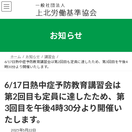
コ
ナ
ン
ビ
テ
ゲ
ン
ー
ツ
シ
へ
ョ
お知らせ
ス
ン
キ
に
ッ
移
プ
動
ホーム
お知らせ
講習会
6/17日熱中症予防教育講習会は第2回目も定員に達したため、第3回目を午後4
時30分より開催いたします。
6/17日熱中症予防教育講習会は
第2回目も定員に達したため、第
3回目を午後4時30分より開催い
たします。
2025年5月22日