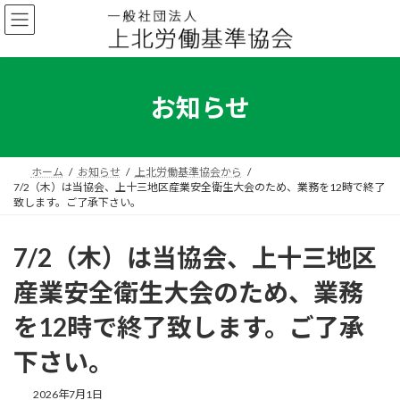
コ
ナ
ン
ビ
テ
ゲ
ン
ー
ツ
シ
へ
ョ
お知らせ
ス
ン
キ
に
ッ
移
プ
動
ホーム
お知らせ
上北労働基準協会から
7/2（木）は当協会、上十三地区産業安全衛生大会のため、業務を12時で終了
致します。ご了承下さい。
7/2（木）は当協会、上十三地区
産業安全衛生大会のため、業務
を12時で終了致します。ご了承
下さい。
2026年7月1日